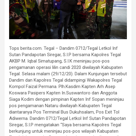
Tops berita.com. Tegal – Dandim 0712/Tegal Letkol Inf
Sutan Pandapotan Siregar, S.I.P bersama Kapolres Tegal
AKBP M. Iqbal Simatupang, S.I.K meninjau pos-pos
pengamanan operasi lilin candi 2020 diwilayah Kabupaten
Tegal. Selasa malam (29/12/20). Dalam Kunjungan tersebut
Dandim dan Kapolres Tegal didampingi Wakapolres Tegal
Kompol Faizal Permana. Plh.Kasdim Kapten Arh Asep
Koswara Pasipers Kapten In.Suswantoro dan Anggota
Siaga Kodim dengan pimpinan Kapten Inf Sopan meninjau
pos pengamanan Nataru diwilayah Kabupaten Tegal
diantaranya Pos Terminal Bus Dukuhsalam, Pos Exit Tol
Adiwerna. Dandim 0712/Tegal Letkol Inf Sutan Pandapotan
Siregar, S.I.P mengatakan “Saya bersama Kapolres Tegal
berkunjung untuk meninjau pos-pos wilayah Kabupaten