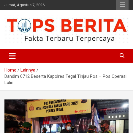
Skip
Jumat, Agustus 7, 2026
to
content
Fakta Terbaru dan Terpercaya
Tops Berita
Home
Lainnya
Dandim 0712 Beserta Kapolres Tegal Tinjau Pos – Pos Operasi
Lalin