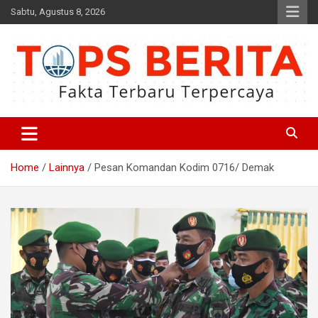
Skip
Sabtu, Agustus 8, 2026
to
content
Fakta Terbaru dan Terpercaya
Tops Berita
Home
Lainnya
Pesan Komandan Kodim 0716/ Demak