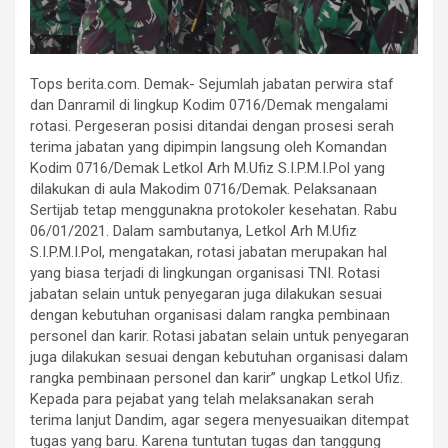
Tops berita.com. Demak- Sejumlah jabatan perwira staf
dan Danramil di lingkup Kodim 0716/Demak mengalami
rotasi. Pergeseran posisi ditandai dengan prosesi serah
terima jabatan yang dipimpin langsung oleh Komandan
Kodim 0716/Demak Letkol Arh M.Ufiz S.I.P.M.I.Pol yang
dilakukan di aula Makodim 0716/Demak. Pelaksanaan
Sertijab tetap menggunakna protokoler kesehatan. Rabu
06/01/2021. Dalam sambutanya, Letkol Arh M.Ufiz
S.I.P.M.I.Pol, mengatakan, rotasi jabatan merupakan hal
yang biasa terjadi di lingkungan organisasi TNI. Rotasi
jabatan selain untuk penyegaran juga dilakukan sesuai
dengan kebutuhan organisasi dalam rangka pembinaan
personel dan karir. Rotasi jabatan selain untuk penyegaran
juga dilakukan sesuai dengan kebutuhan organisasi dalam
rangka pembinaan personel dan karir” ungkap Letkol Ufiz.
Kepada para pejabat yang telah melaksanakan serah
terima lanjut Dandim, agar segera menyesuaikan ditempat
tugas yang baru. Karena tuntutan tugas dan tanggung