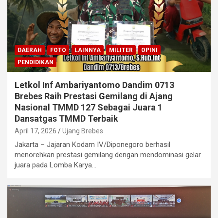
DAERAH
FOTO
LAINNYA
MILITER
OPINI
PENDIDIKAN
Letkol Inf Ambariyantomo Dandim 0713
Brebes Raih Prestasi Gemilang di Ajang
Nasional TMMD 127 Sebagai Juara 1
Dansatgas TMMD Terbaik
April 17, 2026
Ujang Brebes
Jakarta – Jajaran Kodam IV/Diponegoro berhasil
menorehkan prestasi gemilang dengan mendominasi gelar
juara pada Lomba Karya…