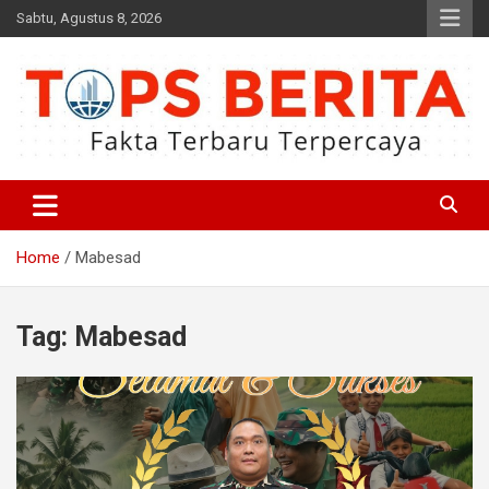
Skip
Sabtu, Agustus 8, 2026
to
content
Fakta Terbaru dan Terpercaya
Tops Berita
Home
Mabesad
Tag:
Mabesad