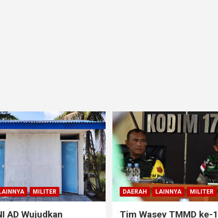
LAINNYA
MILITER
DAERAH
LAINNYA
MILITER
NI AD Wujudkan
Tim Wasev TMMD ke-1