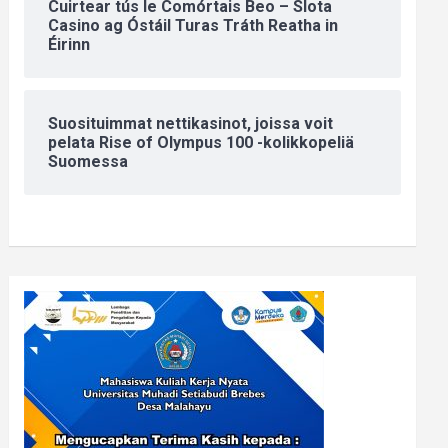
Cuirtear tús le Comórtais Beo – Slota
Casino ag Óstáil Turas Tráth Reatha in
Éirinn
Suosituimmat nettikasinot, joissa voit
pelata Rise of Olympus 100 -kolikkopeliä
Suomessa