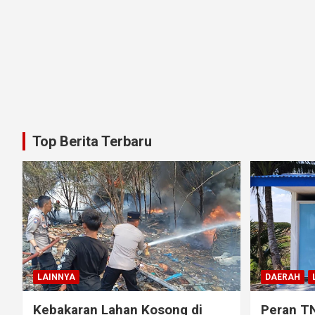
Top Berita Terbaru
LAINNYA
DAERAH
Kebakaran Lahan Kosong di
Peran T