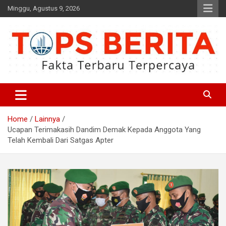
Skip
Minggu, Agustus 9, 2026
to
content
Fakta Terbaru dan Terpercaya
Tops Berita
Home
Lainnya
Ucapan Terimakasih Dandim Demak Kepada Anggota Yang
Telah Kembali Dari Satgas Apter