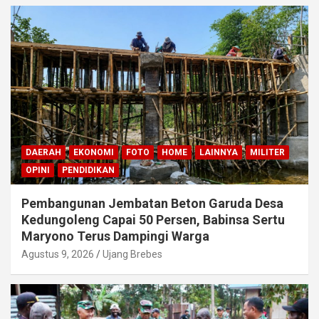
DAERAH
EKONOMI
FOTO
HOME
LAINNYA
MILITER
OPINI
PENDIDIKAN
Pembangunan Jembatan Beton Garuda Desa
Kedungoleng Capai 50 Persen, Babinsa Sertu
Maryono Terus Dampingi Warga
Agustus 9, 2026
Ujang Brebes