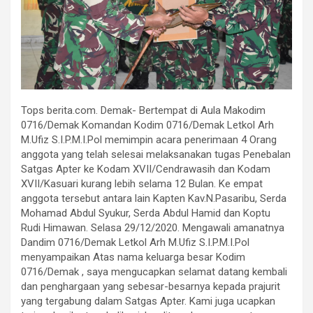
Tops berita.com. Demak- Bertempat di Aula Makodim
0716/Demak Komandan Kodim 0716/Demak Letkol Arh
M.Ufiz S.I.P.M.I.Pol memimpin acara penerimaan 4 Orang
anggota yang telah selesai melaksanakan tugas Penebalan
Satgas Apter ke Kodam XVII/Cendrawasih dan Kodam
XVII/Kasuari kurang lebih selama 12 Bulan. Ke empat
anggota tersebut antara lain Kapten Kav.N.Pasaribu, Serda
Mohamad Abdul Syukur, Serda Abdul Hamid dan Koptu
Rudi Himawan. Selasa 29/12/2020. Mengawali amanatnya
Dandim 0716/Demak Letkol Arh M.Ufiz S.I.P.M.I.Pol
menyampaikan Atas nama keluarga besar Kodim
0716/Demak , saya mengucapkan selamat datang kembali
dan penghargaan yang sebesar-besarnya kepada prajurit
yang tergabung dalam Satgas Apter. Kami juga ucapkan