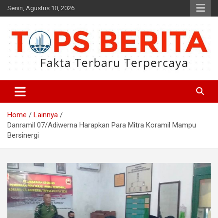
Skip
Senin, Agustus 10, 2026
to
content
Fakta Terbaru dan Terpercaya
Tops Berita
Home
Lainnya
Danramil 07/Adiwerna Harapkan Para Mitra Koramil Mampu
Bersinergi