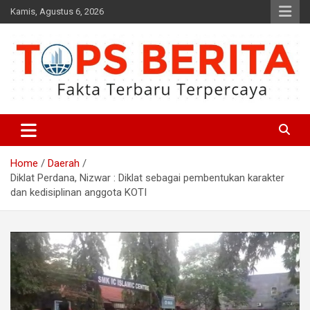
Skip
Kamis, Agustus 6, 2026
to
content
Fakta Terbaru dan Terpercaya
Tops Berita
Home
Daerah
Diklat Perdana, Nizwar : Diklat sebagai pembentukan karakter
dan kedisiplinan anggota KOTI