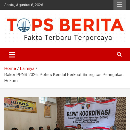
Skip
Sabtu, Agustus 8, 2026
to
content
Fakta Terbaru dan Terpercaya
Tops Berita
Home
Lainnya
Rakor PPNS 2026, Polres Kendal Perkuat Sinergitas Penegakan
Hukum