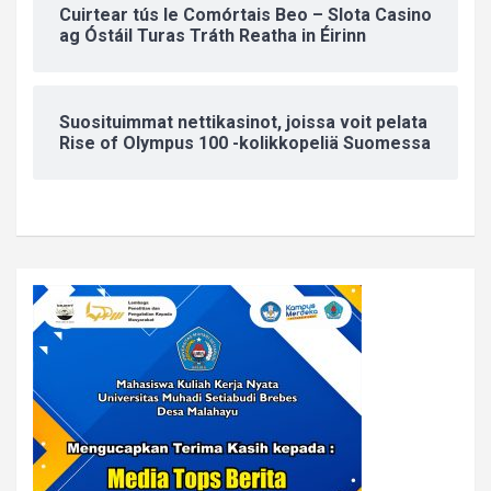
Cuirtear tús le Comórtais Beo – Slota Casino
ag Óstáil Turas Tráth Reatha in Éirinn
Suosituimmat nettikasinot, joissa voit pelata
Rise of Olympus 100 -kolikkopeliä Suomessa