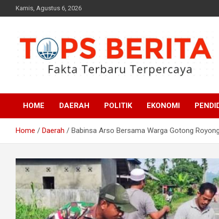
Skip
Kamis, Agustus 6, 2026
to
content
Fakta Terbaru dan Terpercaya
Tops Berita
HOME
DAERAH
POLITIK
EKONOMI
PENDI
Home
Daerah
Babinsa Arso Bersama Warga Gotong Royong