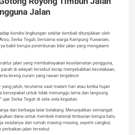
Gotong Royong Timbun Jalan
ngguna Jalan
dap kondisi lingkungan sekitar kembali ditunjukkan oleh
/Arso, Serka Teguh, bersama warga Kampung Yuwanain,
ya bakti berupa penimbunan bibir jalan yang mengalami
astruktur jalan yang membahayakan keselamatan pengguna,
 parah di wilayah tersebut kerap menyebabkan kecelakaan,
rta lereng curam yang rawan tergelincir.
yang jatuh, terutama saat malam hari atau ketika hujan
arga bersepakat untuk tidak menunggu lama dan langsung
jar Serka Teguh di sela-sela kegiatan.
warga dari berbagai latar belakang. Menunjukkan semangat
ulkan dana untuk membeli material timbunan berupa batu
rja seadanya dari rumah masing-masing, seperti cangkul,
 perbaikan jalan tersebut.