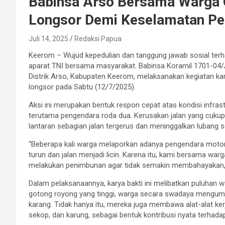
Babinsa Arso Bersama Warga 
Longsor Demi Keselamatan Pe
Juli 14, 2025
Redaksi Papua
Keerom – Wujud kepedulian dan tanggung jawab sosial terha
aparat TNI bersama masyarakat. Babinsa Koramil 1701-04
Distrik Arso, Kabupaten Keerom, melaksanakan kegiatan kar
longsor pada Sabtu (12/7/2025).
Aksi ini merupakan bentuk respon cepat atas kondisi infr
terutama pengendara roda dua. Kerusakan jalan yang cukup
lantaran sebagian jalan tergerus dan meninggalkan lubang se
“Beberapa kali warga melaporkan adanya pengendara motor 
turun dan jalan menjadi licin. Karena itu, kami bersama w
melakukan penimbunan agar tidak semakin membahayakan,” u
Dalam pelaksanaannya, karya bakti ini melibatkan puluhan 
gotong royong yang tinggi, warga secara swadaya mengump
karang. Tidak hanya itu, mereka juga membawa alat-alat ke
sekop, dan karung, sebagai bentuk kontribusi nyata terhadap