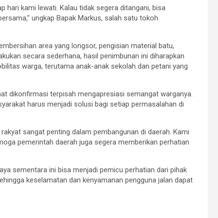
p hari kami lewati. Kalau tidak segera ditangani, bisa
bersama,” ungkap Bapak Markus, salah satu tokoh
embersihan area yang longsor, pengisian material batu,
lakukan secara sederhana, hasil penimbunan ini diharapkan
litas warga, terutama anak-anak sekolah dan petani yang
at dikonfirmasi terpisah mengapresiasi semangat warganya.
arakat harus menjadi solusi bagi setiap permasalahan di
n rakyat sangat penting dalam pembangunan di daerah. Kami
emoga pemerintah daerah juga segera memberikan perhatian
ya sementara ini bisa menjadi pemicu perhatian dari pihak
 sehingga keselamatan dan kenyamanan pengguna jalan dapat