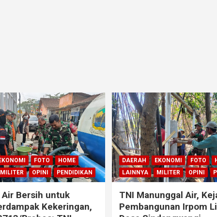
EKONOMI
FOTO
HOME
DAERAH
EKONOMI
FOTO
MILITER
OPINI
PENDIDIKAN
LAINNYA
MILITER
OPINI
P
 Air Bersih untuk
TNI Manunggal Air, Kej
erdampak Kekeringan,
Pembangunan Irpom Lis