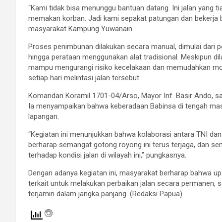
“Kami tidak bisa menunggu bantuan datang. Ini jalan yang tia
memakan korban. Jadi kami sepakat patungan dan bekerja 
masyarakat Kampung Yuwanain.
Proses penimbunan dilakukan secara manual, dimulai dari p
hingga perataan menggunakan alat tradisional. Meskipun di
mampu mengurangi risiko kecelakaan dan memudahkan mobi
setiap hari melintasi jalan tersebut.
Komandan Koramil 1701-04/Arso, Mayor Inf. Basir Ando, sa
Ia menyampaikan bahwa keberadaan Babinsa di tengah masy
lapangan.
“Kegiatan ini menunjukkan bahwa kolaborasi antara TNI da
berharap semangat gotong royong ini terus terjaga, dan s
terhadap kondisi jalan di wilayah ini,” pungkasnya.
Dengan adanya kegiatan ini, masyarakat berharap bahwa upa
terkait untuk melakukan perbaikan jalan secara permanen,
terjamin dalam jangka panjang. (Redaksi Papua)