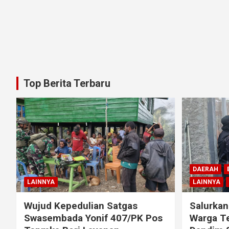
Top Berita Terbaru
DAERAH
LAINNYA
LAINNYA
Wujud Kepedulian Satgas
Salurkan
Swasembada Yonif 407/PK Pos
Warga T